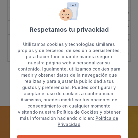
10
11
12
13
14
15
16
17
18
19
20
21
22
23
Respetamos tu privacidad
24
25
26
27
28
29
30
Utilizamos cookies y tecnologías similares
propias y de terceros, de sesión o persistentes,
31
1
2
3
4
5
6
para hacer funcionar de manera segura
nuestra página web y personalizar su
contenido. Igualmente, utilizamos cookies para
medir y obtener datos de la navegación que
realizas y para ajustar la publicidad a tus
gustos y preferencias. Puedes configurar y
aceptar el uso de cookies a continuación.
Asimismo, puedes modificar tus opciones de
consentimiento en cualquier momento
visitando nuestra
Política de Cookies
y obtener
más información haciendo clic en:
Política de
Privacidad