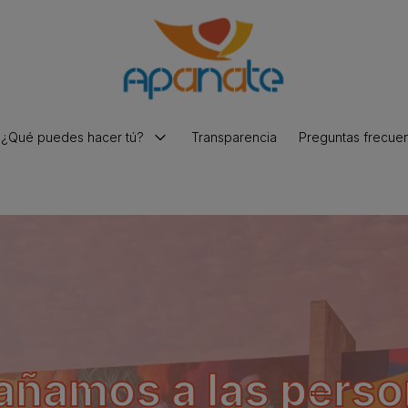
¿Qué puedes hacer tú?
Transparencia
Preguntas frecue
Hacer una donación
Voluntariado y prácticas
Trabaja con nosotros
ñamos a las perso