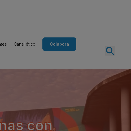
ntes
Canal ético
Colabora
nas con