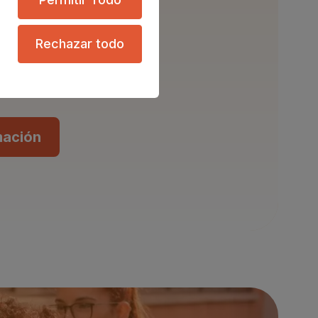
 y, sobre todo, la
s de manera
Rechazar todo
ndo equipo con la
 agentes.
mación