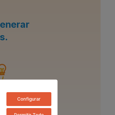
generar
s.
Configurar
ogía
mos en modelos
Permitir Todo