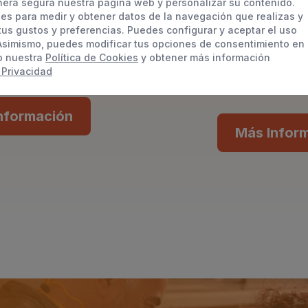
era segura nuestra página web y personalizar su contenido.
personas de diferentes
avalados por la ciencia
ies para medir y obtener datos de la navegación que realizas y
en sus objetivos y los de
ética. Trabajamo
 tus gustos y preferencias. Puedes configurar y aceptar el uso
ientras impulsamos su
individualizada, hacie
Asimismo, puedes modificar tus opciones de consentimiento en
o nuestra
Política de Cookies
y obtener más información
usión real.
familia y otros
 Privacidad
nformación
Más Infor