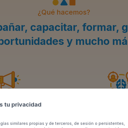
¿Qué hacemos?
ñar, capacitar, formar, 
portunidades y mucho má
 tu privacidad
rvicios
Metodol
gías similares propias y de terceros, de sesión o persistentes,
cios especializados para
Únicamente nos basa