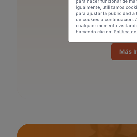
para hacer funcionar de man
acompañar a las 
Igualmente, utilizamos cook
edades y perfiles 
para ajustar la publicidad a
sus familias, m
de cookies a continuación. 
cualquier momento visitand
incl
haciendo clic en:
Política de
Más I