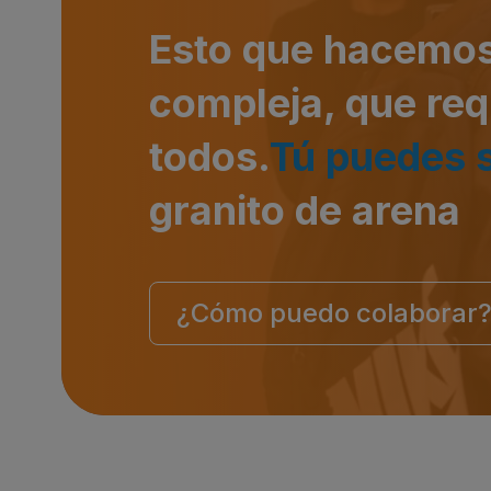
Esto que hacemos
compleja, que req
todos.
Tú puedes 
granito de arena
¿Cómo puedo colaborar