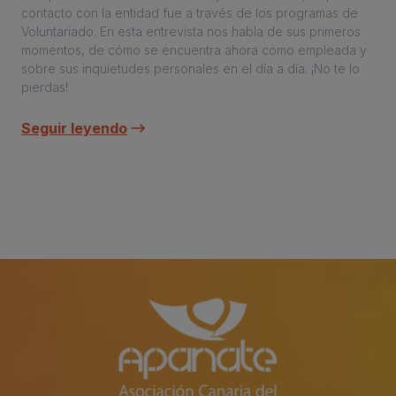
contacto con la entidad fue a través de los programas de
Voluntariado. En esta entrevista nos habla de sus primeros
momentos, de cómo se encuentra ahora como empleada y
sobre sus inquietudes personales en el día a día. ¡No te lo
pierdas!
Seguir leyendo