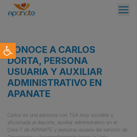
Abrir barra de herramientas
CONOCE A CARLOS
DORTA, PERSONA
USUARIA Y AUXILIAR
ADMINISTRATIVO EN
APANATE
Carlos es una persona con TEA muy sociable y
aficionada al deporte, auxiliar administrativo en el
Crea-T de APANATE y persona usuaria del servicio de