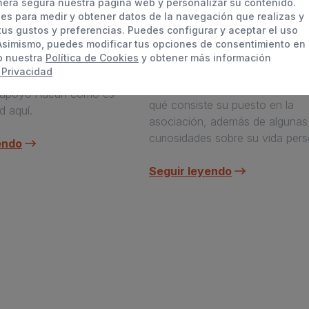
era segura nuestra página web y personalizar su contenido.
istir a la entidad, nada
ies para medir y obtener datos de la navegación que realizas y
Viki está a punto de cumplir 3 
e dos veces por semana.
 tus gustos y preferencias. Puedes configurar y aceptar el uso
como gerente, aunque lleva si
o persona usuaria desde
Asimismo, puedes modificar tus opciones de consentimiento en
parte de la entidad mucho más
o nuestra
Política de Cookies
y obtener más información
y hoy viene a contarnos
tiempo. Hoy, en esta última
 Privacidad
madre Cande y su
entrevista de 2021, nos cuenta
 apoyo Adeun cómo es
qué consiste su puesto en la
d aquí.
asociación, además de algunas
curiosidades sobre su vida pers
endo
Seguir leyendo