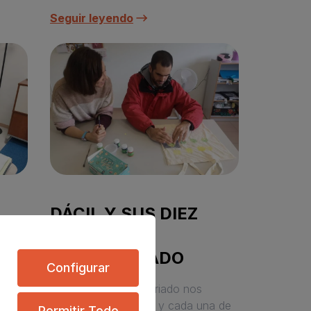
Seguir leyendo
DÁCIL Y SUS DIEZ
AÑOS DE
DE
VOLUNTARIADO
Configurar
En el Día del Voluntariado nos
acordamos de todas y cada una de
Permitir Todo