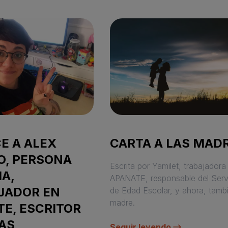
E A ALEX
CARTA A LAS MAD
O, PERSONA
Escrita por Yamilet, trabajadora
A,
APANATE, responsable del Serv
JADOR EN
de Edad Escolar, y ahora, tamb
madre.
E, ESCRITOR
AS
Seguir leyendo