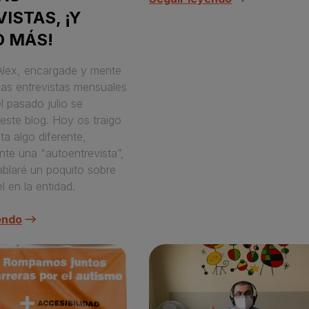
ISTAS, ¡Y
 MÁS!
Alex, encargade y mente
las entrevistas mensuales
l pasado julio se
este blog. Hoy os traigo
ta algo diferente,
te una “autoentrevista”,
blaré un poquito sobre
l en la entidad.
endo