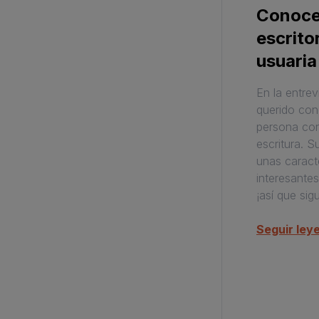
Conoce
escrito
usuari
En la entre
querido con
persona con
escritura. S
unas caract
interesantes
¡así que sig
Seguir ley