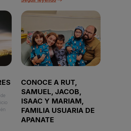
Seguir leyendo
RES
CONOCE A RUT,
SAMUEL, JACOB,
 de
ISAAC Y MARIAM,
icio
FAMILIA USUARIA DE
ién
APANATE