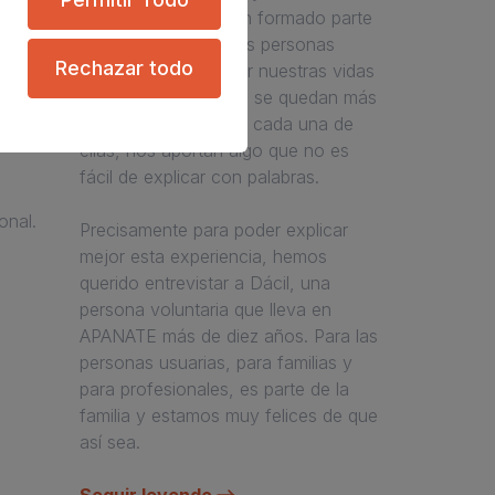
las personas que han formado parte
años
de APANATE. Algunas personas
endo
Rechazar todo
voluntarias pasan por nuestras vidas
un ratito breve, otras se quedan más
tiempo, pero todas y cada una de
 en
ellas, nos aportan algo que no es
fácil de explicar con palabras.
onal.
Precisamente para poder explicar
mejor esta experiencia, hemos
querido entrevistar a Dácil, una
persona voluntaria que lleva en
APANATE más de diez años. Para las
personas usuarias, para familias y
para profesionales, es parte de la
familia y estamos muy felices de que
así sea.