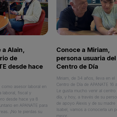
a Alain,
Conoce a Miriam,
rio de
persona usuaria del
E desde hace
Centro de Día
Miriam, de 34 años, lleva en el
Centro de Día de APANATE 16 
ja como asesor laboral en
Le gusta mucho venir al centro
 laboral, fiscal y
día, y hoy, a través de su pers
ero desde hace ya 8
de apoyo Alexis y de su madre
untario en APANATE para
Isabel, vamos a conocerla un 
reas. ¡No te pierdas su
mejor.