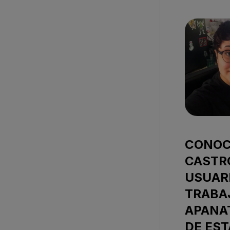
CONOC
CASTR
USUARI
TRABA
APANAT
DE EST