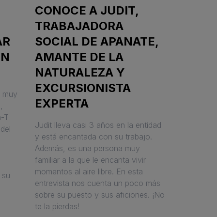
CONOCE A JUDIT,
TRABAJADORA
AR
SOCIAL DE APANATE,
EN
AMANTE DE LA
NATURALEZA Y
EXCURSIONISTA
A muy
EXPERTA
,
a-T
Judit lleva casi 3 años en la entidad
del
y está encantada con su trabajo.
Además, es una persona muy
familiar a la que le encanta vivir
momentos al aire libre. En esta
 su
entrevista nos cuenta un poco más
sobre su puesto y sus aficiones. ¡No
te la pierdas!