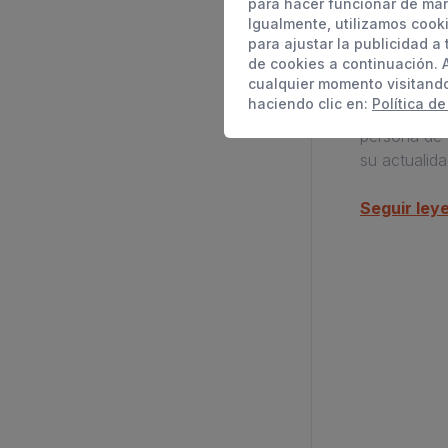
para hacer funcionar de man
Además de as
Igualmente, utilizamos cook
con su padr
para ajustar la publicidad a
Lleva siend
de cookies a continuación. 
cualquier momento visitand
los 8 años 
haciendo clic en:
Política de
junto a su 
persona de
su actualida
Seguir ley