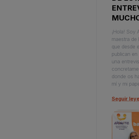
ENTREV
MUCHO
¡Hola! Soy 
maestra de 
que desde e
publican en 
una entrevis
concretamen
donde os ha
mí y mi pape
Seguir ley