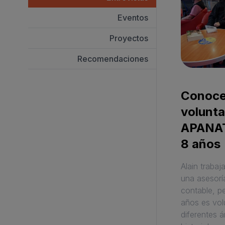
Eventos
Proyectos
Recomendaciones
Conoce 
volunta
APANAT
8 años
Alain traba
una asesoría
contable, p
años es vol
diferentes á