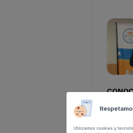
CONOCE
PERSO
Respetamos
DEL CE
David tiene
Utilizamos cookies y tecnolo
él llama, e