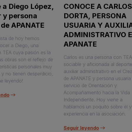
 a Diego López,
CONOCE A CARLOS
r y persona
DORTA, PERSONA
a de APANATE
USUARIA Y AUXILI
ADMINISTRATIVO 
vista de hoy hemos
APANATE
ocer a Diego, una
 TEA cuya pasión es la
Carlos es una persona con TE
us obras son el reflejo de
sociable y aficionada al deporte
erísticas personales muy
auxiliar administrativo en el Cre
 y no tienen desperdicio,
de APANATE y persona usuaria 
ue leyendo!
servicio de Orientación y
Acompañamiento hacia la Vida
endo
Independiente. Hoy viene a
hablarnos un poquito sobre él y
experiencia en la asociación.
Seguir leyendo