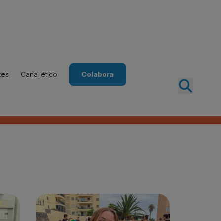
tes
Canal ético
Colabora