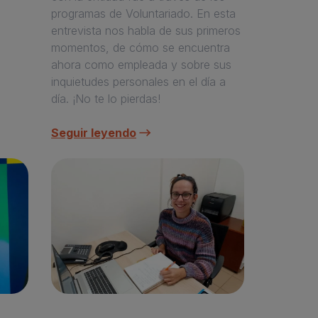
programas de Voluntariado. En esta
entrevista nos habla de sus primeros
momentos, de cómo se encuentra
ahora como empleada y sobre sus
inquietudes personales en el día a
día. ¡No te lo pierdas!
Seguir leyendo