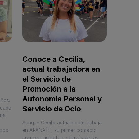
Conoce a Cecilia,
actual trabajadora en
el Servicio de
Promoción a la
Autonomía Personal y
años.
Servicio de Ocio
 cada
ona
Aunque Cecilia actualmente trabaja
poco
en APANATE, su primer contacto
con la entidad fue a través de los