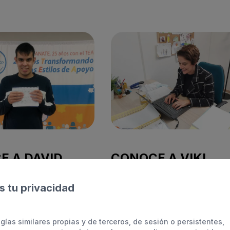
 A DAVID,
CONOCE A VIKI,
NA USUARIA
GERENTE DE
 tu privacidad
NTRO DE DÍA
APANATE, MADRE 
DOS HIJOS Y GRAN
 22 años y está en, cómo
AMIGA
gías similares propias y de terceros, de sesión o persistentes,
l cole de APANATE.